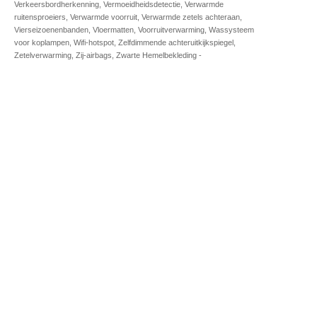
Verkeersbordherkenning, Vermoeidheidsdetectie, Verwarmde
ruitensproeiers, Verwarmde voorruit, Verwarmde zetels achteraan,
Vierseizoenenbanden, Vloermatten, Voorruitverwarming, Wassysteem
voor koplampen, Wifi-hotspot, Zelfdimmende achteruitkijkspiegel,
Zetelverwarming, Zij-airbags, Zwarte Hemelbekleding -