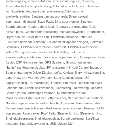
klimaatregeling, 2 zones, Automatische klimaatregeling, 3 zones,
Automatische koplampontsteking, Automatische luchtrecirculatie met
luchtkwaliteits, Automatische regensensor, Automatische
snelheidsregelaar, Bandenspanningscontrole, Binnenspiegel
automatisch dimmend, Black Pack, Blind spot monitor, Bluetooth,
Boordcomputer, Camera dode hoek, Centrale vergrendeling, Cold
climate pack, Comfort kofferbediening (met voetbeweging), Dagrijlichten,
Digital cockpit, Elektr derde zitrij, Elektrisch bediende kofferklep,
Elektrisch bediende trekhaak, Elektrisch inklapbare spiegels, Elektrisch
Schuifdak, Elektrisch verstelbare voorzetels, Elektrisch verstelbare
zetels MET geheugen, Elektrische Achterklep, Elektrische
stoelverstelling achteraan, Elektronische parkeerrem, Emergency Brake
Assist, ESP, Getinte ramen, GPS Systeem, Grootlichtassistent,
Handsfree, Head-up display, HIFI-systeem, Hill-Hold Control, Incontrol
Secure, Interactive Driver Display, Isofix, Keyless Entry, Klimaatregeling,
Lane Departure Warning Systeem, Lane Keeping Assist, LED
dagrijverlichting, LED verlichting, Lederen Stuurwiel, Lederen stuurwiel,
Lendensteun, Luchtkwaliteitsensor, Luchtvering, Luchtvering, Meridian
Sound System, Mistlampen Vooraan, Multifunctioneel stuur,
Multifunctioneel stuurwiel met Softgrain leder, Neerklapbare achterbank,
Noodoproepsysteem, Noordremfunctie, Open dak, Panoramisch dak,
Parkeersensoren achteraan, Parkeersensoren vooraan, Premium LED-
koplampen, Reservewiel, Roof Rails, Sfeerverlichting, Sfeerverlichting,
Snelheidsbegrenzer, Snelheidsregelaar, Spraakbediening, Start/Stop
systeem, Stuurwielverwarming, USB, Velgen 22\",