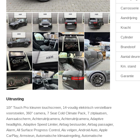
Carrosserie
Aandrijving
Kracht
Cylinder
Brandstof
Aantal deure
Km. stand
Garantie
Uitrusting
10\" Touch Pro kleuren touchscreen, 14-voudig elektrisch verstelbare
voorstoelen, 360° camera, 7 Seat Cold Climate Pack, 7 zitplaatsen,
Aanraakscherm, Achteruitrijcamera, Achteruitrijcamera, Adaptive
headlights, Adaptive Speed Limiter, Airbag bestuurder, Airbag passagier,
Alarm, All Surface Progress Control, Alu velgen, Android Auto, Apple
CarPlay, Armsteun, Automatische klimaatregeling, Automatische