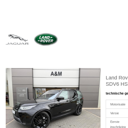
Land Rove
SDV6 HSE
technische g
Motorisatie
Versie
Eerste
inschrijving