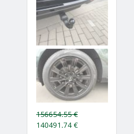
156654.55 €
140491.74 €