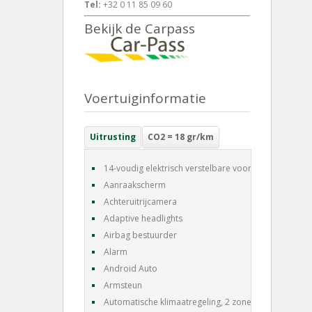
Tel:
+32 0 11 85 09 60
Bekijk de Carpass
Voertuiginformatie
Uitrusting
CO2 = 18 gr/km
14-voudig elektrisch verstelbare voorstoelen
Aanraakscherm
Achteruitrijcamera
Adaptive headlights
Airbag bestuurder
Alarm
Android Auto
Armsteun
Automatische klimaatregeling, 2 zones