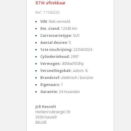
BTW aftrekbaar
Ref.: 17180232
VIN:
Niet vermeld
Km. stand:
12345 Km
Carrosserietype:
SUV
Aantal deuren:
5
1ste inschrijving:
22/04/2024
Cylinderinhoud:
2997
Vermogen:
405kw/550hp
Versnellingsbak:
autom. 8
Brandstof:
elektrisch / benzine
Eigenaars:
1
Garantie:
24 maanden
JLR Hasselt
Herkenrodesingel 39
3500 Hasselt
BELGIË