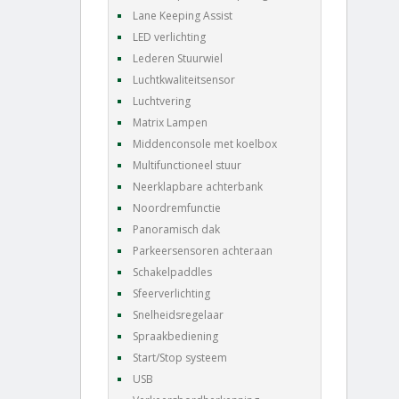
Lane Keeping Assist
LED verlichting
Lederen Stuurwiel
Luchtkwaliteitsensor
Luchtvering
Matrix Lampen
Middenconsole met koelbox
Multifunctioneel stuur
Neerklapbare achterbank
Noordremfunctie
Panoramisch dak
Parkeersensoren achteraan
Schakelpaddles
Sfeerverlichting
Snelheidsregelaar
Spraakbediening
Start/Stop systeem
USB