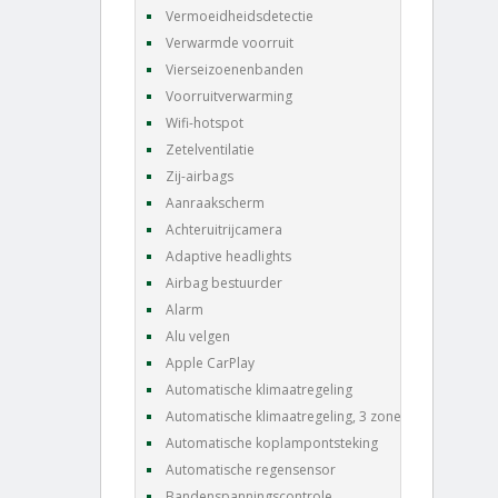
Vermoeidheidsdetectie
Verwarmde voorruit
Vierseizoenenbanden
Voorruitverwarming
Wifi-hotspot
Zetelventilatie
Zij-airbags
Aanraakscherm
Achteruitrijcamera
Adaptive headlights
Airbag bestuurder
Alarm
Alu velgen
Apple CarPlay
Automatische klimaatregeling
Automatische klimaatregeling, 3 zones
Automatische koplampontsteking
Automatische regensensor
Bandenspanningscontrole