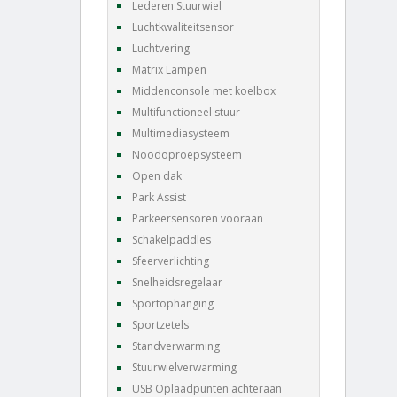
Lederen Stuurwiel
Luchtkwaliteitsensor
Luchtvering
Matrix Lampen
Middenconsole met koelbox
Multifunctioneel stuur
Multimediasysteem
Noodoproepsysteem
Open dak
Park Assist
Parkeersensoren vooraan
Schakelpaddles
Sfeerverlichting
Snelheidsregelaar
Sportophanging
Sportzetels
Standverwarming
Stuurwielverwarming
USB Oplaadpunten achteraan