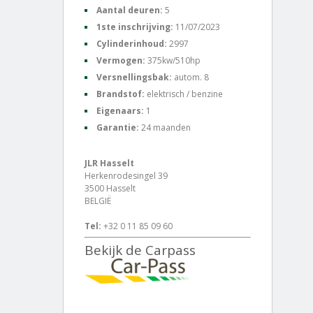
Aantal deuren:
5
1ste inschrijving:
11/07/2023
Cylinderinhoud:
2997
Vermogen:
375kw/510hp
Versnellingsbak:
autom. 8
Brandstof:
elektrisch / benzine
Eigenaars:
1
Garantie:
24 maanden
JLR Hasselt
Herkenrodesingel 39
3500 Hasselt
BELGIË
Tel:
+32 0 11 85 09 60
Bekijk de Carpass