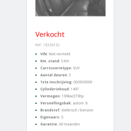
Verkocht
Ref.: 18336132
VIN:
Niet vermeld
Km. stand:
0 Km
Carrosserietype:
SUV
Aantal deuren:
5
1ste inschrijving:
00/00/0000
Cylinderinhoud:
1497
Vermogen:
199kw/270hp
Versnellingsbak:
autom. 8
Brandstof:
elektrisch / benzine
Eigenaars:
0
Garantie:
60 maanden