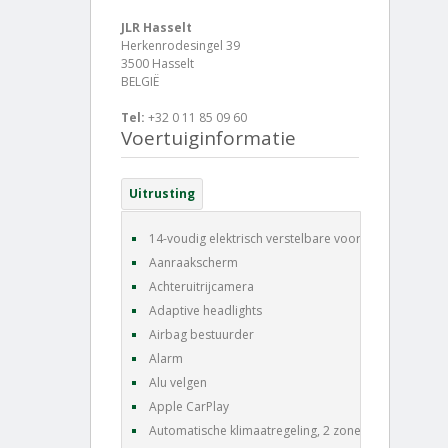
JLR Hasselt
Herkenrodesingel 39
3500 Hasselt
BELGIË
Tel:
+32 0 11 85 09 60
Voertuiginformatie
Uitrusting
14-voudig elektrisch verstelbare voorstoelen
Aanraakscherm
Achteruitrijcamera
Adaptive headlights
Airbag bestuurder
Alarm
Alu velgen
Apple CarPlay
Automatische klimaatregeling, 2 zones