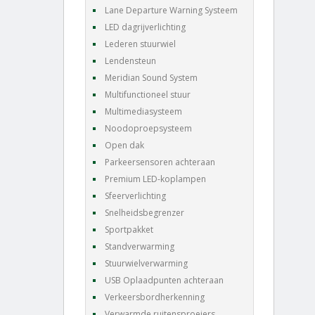
Lane Departure Warning Systeem
LED dagrijverlichting
Lederen stuurwiel
Lendensteun
Meridian Sound System
Multifunctioneel stuur
Multimediasysteem
Noodoproepsysteem
Open dak
Parkeersensoren achteraan
Premium LED-koplampen
Sfeerverlichting
Snelheidsbegrenzer
Sportpakket
Standverwarming
Stuurwielverwarming
USB Oplaadpunten achteraan
Verkeersbordherkenning
Verwarmde ruitensproeiers