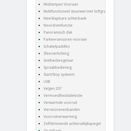
Mistlampen Vooraan
Multifunctioneel stuurwiel met Softgrain leder
Neerklapbare achterbank
Noordremfunctie
Panoramisch dak
Parkeersensoren vooraan
Schakelpaddles
Sfeerverlichting
Snelheidsregelaar
Spraakbediening
Start/Stop systeem
USB
Velgen 20\"
Vermoeidheidsdetectie
Verwarmde voorruit
Vierseizoenenbanden
Voorruitverwarming
Zelfdimmende achteruitkijkspiegel
Zij-airbags