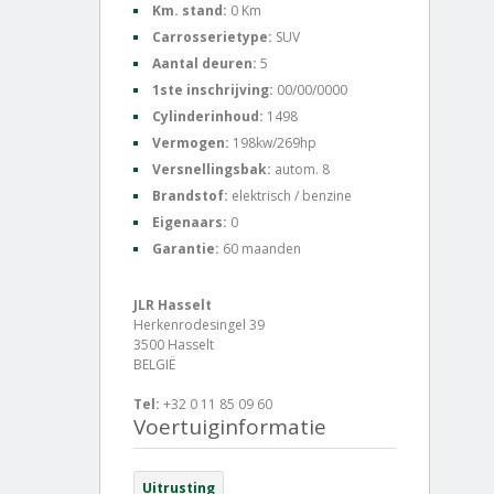
Km. stand:
0 Km
Carrosserietype:
SUV
Aantal deuren:
5
1ste inschrijving:
00/00/0000
Cylinderinhoud:
1498
Vermogen:
198kw/269hp
Versnellingsbak:
autom. 8
Brandstof:
elektrisch / benzine
Eigenaars:
0
Garantie:
60 maanden
JLR Hasselt
Herkenrodesingel 39
3500 Hasselt
BELGIË
Tel:
+32 0 11 85 09 60
Voertuiginformatie
Uitrusting