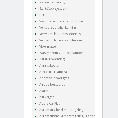
Spraakbediening
Start/Stop systeem
USB
Vast Glazen panoramisch dak
Verkeersbordherkenning
Verwarmde ruitensproeiers
Verwarmde zetels achteraan
Vloermatten
Wassysteem voor koplampen
Zetelverwarming
Aanraakscherm
Achteruitrijcamera
Adaptive headlights
Airbag bestuurder
Alarm
Alu velgen
Apple CarPlay
Automatische klimaatregeling
Automatische klimaatregeling, 3 zones