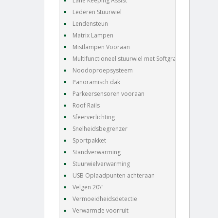
Lane Keeping Assist
Lederen Stuurwiel
Lendensteun
Matrix Lampen
Mistlampen Vooraan
Multifunctioneel stuurwiel met Softgrain leder
Noodoproepsysteem
Panoramisch dak
Parkeersensoren vooraan
Roof Rails
Sfeerverlichting
Snelheidsbegrenzer
Sportpakket
Standverwarming
Stuurwielverwarming
USB Oplaadpunten achteraan
Velgen 20\"
Vermoeidheidsdetectie
Verwarmde voorruit