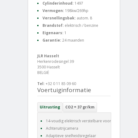
Cylinderinhoud:
1497
Vermogen:
198kw/269hp
Versnellingsbak:
autom. 8
Brandstof:
elektrisch / benzine
Eigenaars:
1
Garantie:
24 maanden
JLR Hasselt
Herkenrodesingel 39
3500 Hasselt
BELGIË
Tel:
+32 0 11 85 09 60
Voertuiginformatie
Uitrusting
CO2 = 37 gr/km
14-voudig elektrisch verstelbare voorstoelen
Achteruitrijcamera
Adaptieve snelheidsregelaar