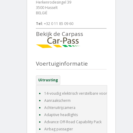
Herkenrodesingel 39
3500 Hasselt
BELGIË
Tel:
+32 0 11 85 09 60
Bekijk de Carpass
Voertuiginformatie
Uitrusting
14-voudig elektrisch verstelbare voorstoelen
Aanraakscherm
Achteruitrijcamera
Adaptive headlights
Advance Off-Road Capability Pack
Airbag passagier