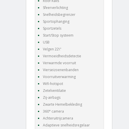
Roof Rails
Sfeerverlichting
Snelheidsbegrenzer
Sportophanging
Sportzetels
Start/Stop systeem
USB
Velgen 22\"
Vermoeidheidsdetectie
Verwarmde voorruit
Vierseizoenenbanden
Voorruitverwarming
Wifi-hotspot
Zetelventilatie
Zij-airbags
Zwarte Hemelbekleding
360° camera
Achteruitrijcamera
Adaptieve snelheidsregelaar